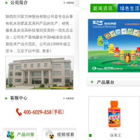
陕西巨川富万钾股份有限公司是专业从事
有机水溶肥及其系列产品的生产、销售、
服务及农业高科技项目投资的一流生态企
业；公司生产基地建在中国•杨凌农业高
新技术产业示范区。公司自1998年成立
至今，立足于以中国
...
更多》
恢复王
壮果王
保果王