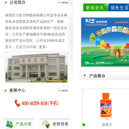
陕西巨川富万钾股份有限公司是专业从事
有机水溶肥及其系列产品的生产、销售、
服务及农业高科技项目投资的一流生态企
业；公司生产基地建在中国•杨凌农业高
新技术产业示范区。公司自1998年成立
至今，立足于以中国
...
更多》
恢复王
壮果王
保果王